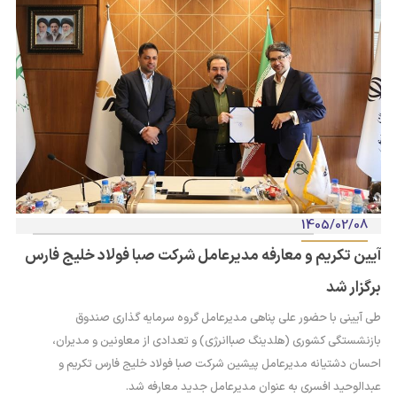
1405/02/08
آیین تکریم و معارفه مدیرعامل شرکت صبا فولاد خلیج فارس
برگزار شد
طی آیینی با حضور علی پناهی مدیرعامل گروه سرمایه گذاری صندوق
بازنشستگی کشوری (هلدینگ صباانرژی) و تعدادی از معاونین و مدیران،
احسان دشتیانه مدیرعامل پیشین شرکت صبا فولاد خلیج فارس تکریم و
عبدالوحید افسری به عنوان مدیرعامل جدید معارفه شد.