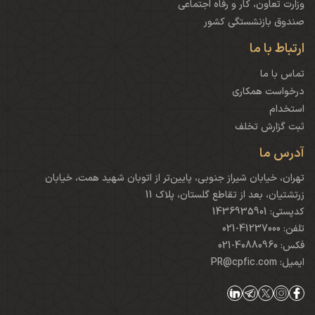
وزارت تعاون، کار و رفاه اجتماعی
صندوق بازنشستگی کشور
ارتباط با ما
تماس با ما
درخواست همکاری
استخدام
ثبت گزارش تخلف
آدرس ما
تهران، خیابان شیراز جنوبی، پایین‌تر از اتوبان شهید همت، خیابان
زرتشتیان، بعد از تقاطع گلستان، پلاک 11
کدپستی: 1436935901
تلفن: 41237000-021
فکس: 40880960-021
ایمیل: PR@cpfic.com