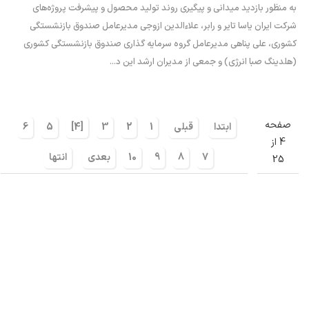
به منظور بازدید میدانی و پیگیری روند تولید محصول و پیشرفت پروژه‌های
شرکت ایران یاسا تایر و رابر، علاءالدین ازوجی مدیرعامل صندوق بازنشستگی
کشوری، علی پناهی مدیرعامل گروه سرمایه گذاری صندوق بازنشستگی کشوری
(هلدینگ صبا انرژی) و جمعی از مدیران ارشد این د...
صفحه
ابتدا
قبلی
1
2
3
[4]
5
6
4 از
7
8
9
10
بعدی
انتها
25