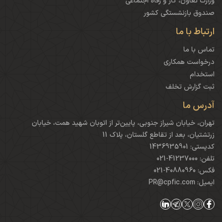
وزارت تعاون، کار و رفاه اجتماعی
صندوق بازنشستگی کشور
ارتباط با ما
تماس با ما
درخواست همکاری
استخدام
ثبت گزارش تخلف
آدرس ما
تهران، خیابان شیراز جنوبی، پایین‌تر از اتوبان شهید همت، خیابان
زرتشتیان، بعد از تقاطع گلستان، پلاک 11
کدپستی: 1436935901
تلفن: 41237000-021
فکس: 40880960-021
ایمیل: PR@cpfic.com