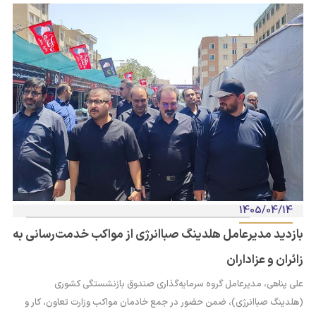
1405/04/14
بازدید مدیرعامل هلدینگ صباانرژی از مواکب خدمت‌رسانی به
زائران و عزاداران
علی پناهی، مدیرعامل گروه سرمایه‌گذاری صندوق بازنشستگی کشوری
(هلدینگ صباانرژی)، ضمن حضور در جمع خادمان مواکب وزارت تعاون، کار و