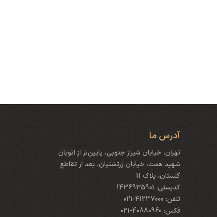
آدرس ما
تهران، خیابان شیراز جنوبی، پایین‌تر از اتوبان
شهید همت، خیابان زرتشتیان، بعد از تقاطع
گلستان، پلاک 11
کدپستی: 1436935901
تلفن: 41237000-021
فکس: 40880960-021