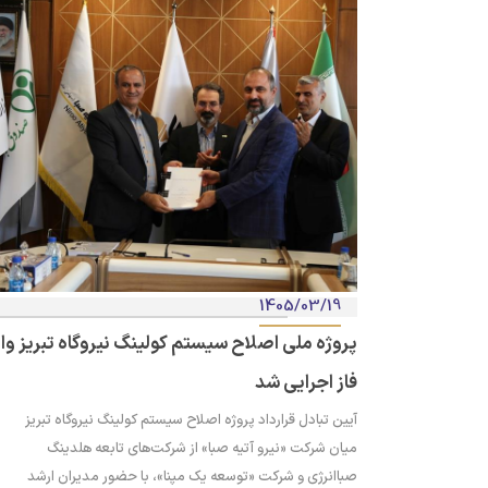
1405/03/19
پروژه ملی اصلاح سیستم کولینگ نیروگاه تبریز وار
فاز اجرایی شد
آیین تبادل قرارداد پروژه اصلاح سیستم کولینگ نیروگاه تبریز
میان شرکت «نیرو آتیه صبا» از شرکت‌های تابعه هلدینگ
صباانرژی و شرکت «توسعه یک مپنا»، با حضور مدیران ارشد