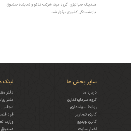
هلدینگ صباانرژی، گروه مپنا، شرکت تدکو و نماینده صندوق
بازنشستگی کشوری برگزار شد.
سایر بخش ها
لینک ه
درباره ما
دفتر مقا
گروه سرمایه‌گذاری
دفتر ری
روابط سهامداری
مجلس شو
گالری تصاویر
قوه قضای
گالری ویدیو
وزارت تع
اخبار سایت
صندوق ب