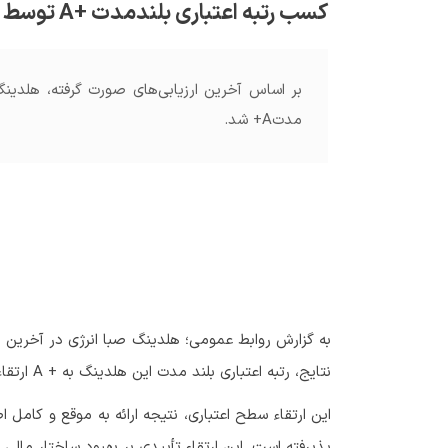
کسب رتبه اعتباری بلندمدت +A توسط هلدینگ صباانرژی
بر اساس آخرین ارزیابی‌های صورت گرفته، هلدینگ ص
مدتA+ شد.
به گزارش روابط عمومی؛ هلدینگ صبا انرژی در آخرین 
نتایج، رتبه اعتباری بلند مدت این هلدینگ به + A ارتقاء یافت.
این ارتقاء سطح اعتباری، نتیجه ارائه به موقع و کام
پذیرفته است. این ارتقاء تأییدی بر بهبود ساختار مالی