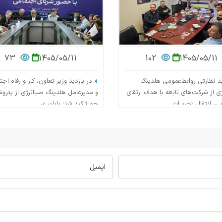
73
1405/05/11
102
1405/05/11
ید نظارتی روابط‌عمومی هلدینگ
در بازدید وزیر تعاون، کار و رفاه اج
ژی از شرکت‌های تابعه با هدف ارتقای
و مدیرعامل هلدینگ صباانرژی از پترو
یی، انتقال تجربیات ...
جم تاکید شد؛ پایان ی...