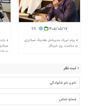
28
1405/05/17
پیام تبریک مدیرعامل هلدینگ صباانرژی
بازد
به مناسبت روز خبرنگار
صباانر
هم‌افزا
ثبت نظر